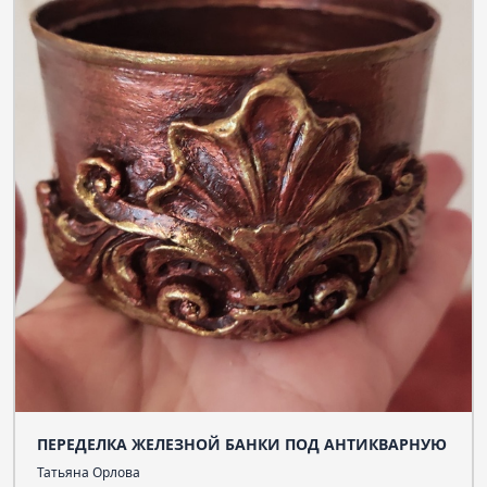
ПЕРЕДЕЛКА ЖЕЛЕЗНОЙ БАНКИ ПОД АНТИКВАРНУЮ
Татьяна Орлова