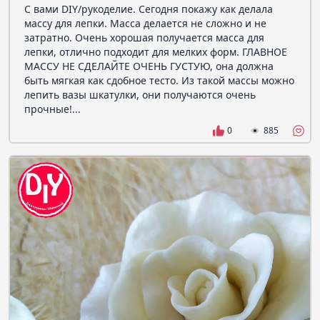
С вами DIY/рукоделие. Сегодня покажу как делала
массу для лепки. Масса делается не сложно и не
затратно. Очень хорошая получается масса для
лепки, отлично подходит для мелких форм. ГЛАВНОЕ
МАССУ НЕ СДЕЛАЙТЕ ОЧЕНЬ ГУСТУЮ, она должна
быть мягкая как сдобное тесто. Из такой массы можно
лепить вазы шкатулки, они получаются очень
прочные!...
0
885