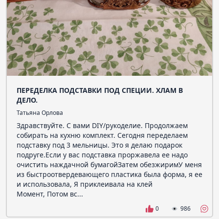
ПЕРЕДЕЛКА ПОДСТАВКИ ПОД СПЕЦИИ. ХЛАМ В
ДЕЛО.
Татьяна Орлова
Здравствуйте. С вами DIY/рукоделие. Продолжаем
собирать на кухню комплект. Сегодня переделаем
подставку под 3 мельницы. Это я делаю подарок
подруге.Если у вас подставка проржавела ее надо
очистить наждачной бумагойЗатем обезжиримУ меня
из быстроотвердевающего пластика была форма, я ее
и использовала, Я приклеивала на клей
Момент, Потом вс...
0
986