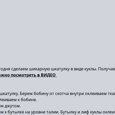
егодня сделаем шикарную шкатулку в виде куклы. Получа
ожно посмотреть в ВИДЕО
катулку. Берем бобину от скотча внутри оклеиваем ткан
клеиваем к бобине.
ем джутом.
м к бутылке на уровне талии. Бутылку и лиф куклы окле