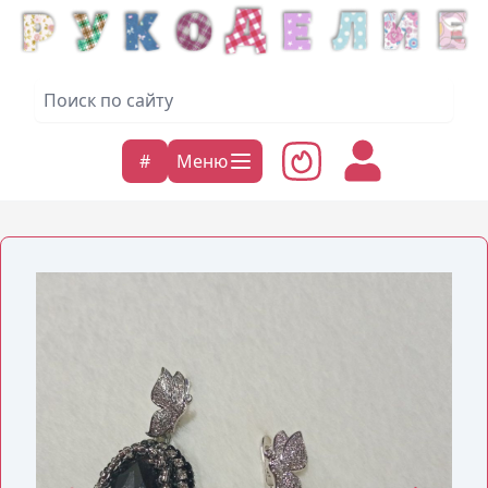
#
Меню